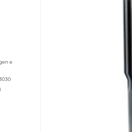
gen e
P3030
)