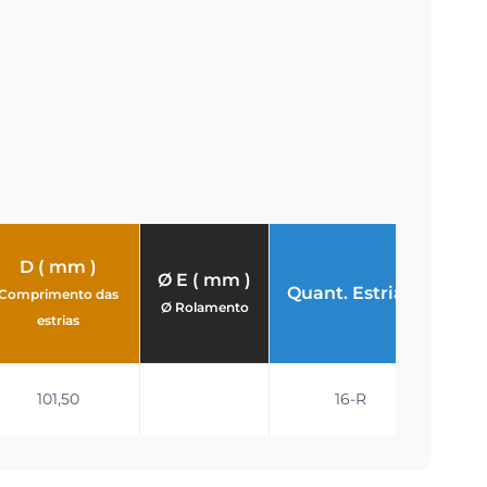
D ( mm )
Ø E ( mm )
Ø A 
Quant. Estrias
Comprimento das
Ø Rolamento
M
estrias
101,50
16-R
4