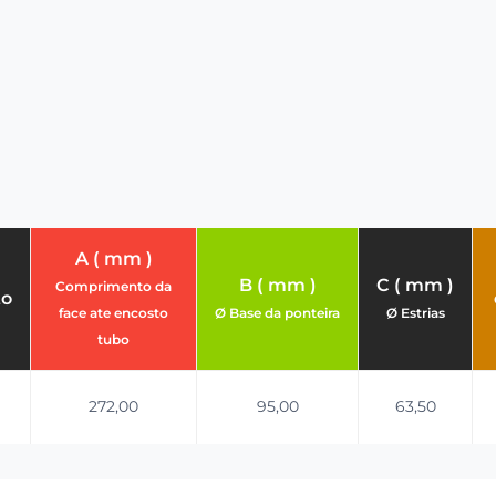
A ( mm )
B ( mm )
C ( mm )
Comprimento da
to
face ate encosto
Ø Base da ponteira
Ø Estrias
tubo
272,00
95,00
63,50