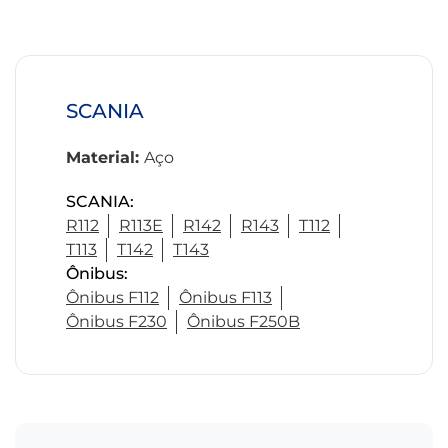
SCANIA
Material:
Aço
SCANIA:
R112
R113E
R142
R143
T112
T113
T142
T143
Ônibus:
Ônibus F112
Ônibus F113
Ônibus F230
Ônibus F250B