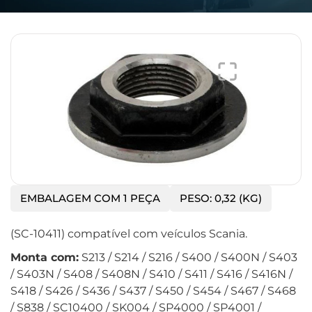
EMBALAGEM COM 1 PEÇA
PESO: 0,32 (KG)
(SC-10411) compatível com veículos Scania.
Monta com:
S213 / S214 / S216 / S400 / S400N / S403
/ S403N / S408 / S408N / S410 / S411 / S416 / S416N /
S418 / S426 / S436 / S437 / S450 / S454 / S467 / S468
/ S838 / SC10400 / SK004 / SP4000 / SP4001 /