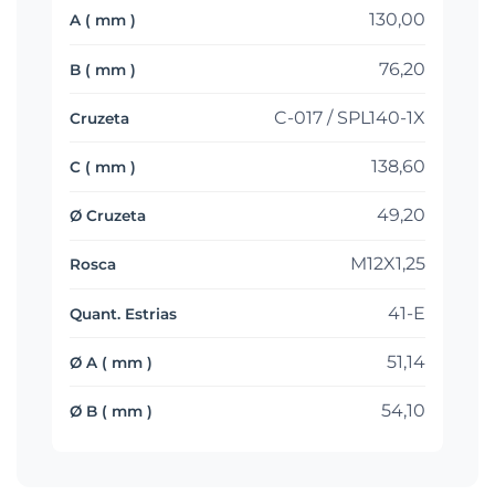
130,00
76,20
C-017 / SPL140-1X
138,60
49,20
M12X1,25
41-E
51,14
54,10