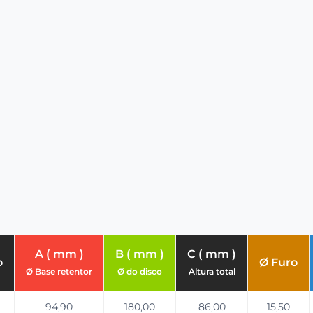
A ( mm )
B ( mm )
C ( mm )
o
Ø Furo
Ø Base retentor
Ø do disco
Altura total
94,90
180,00
86,00
15,50