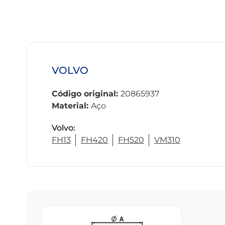
VOLVO
Código original:
20865937
Material:
Aço
Volvo:
FH13
FH420
FH520
VM310