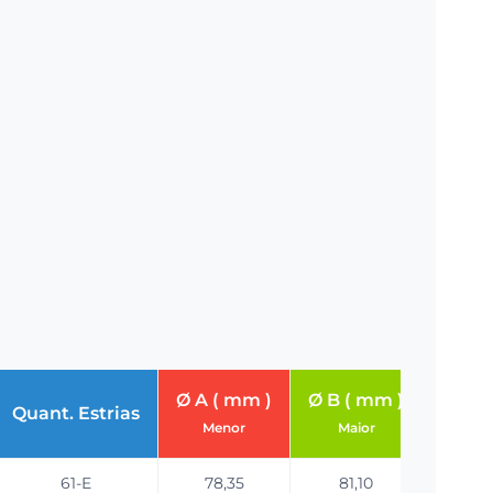
Ø A ( mm )
Ø B ( mm )
Quant. Estrias
Menor
Maior
61-E
78,35
81,10