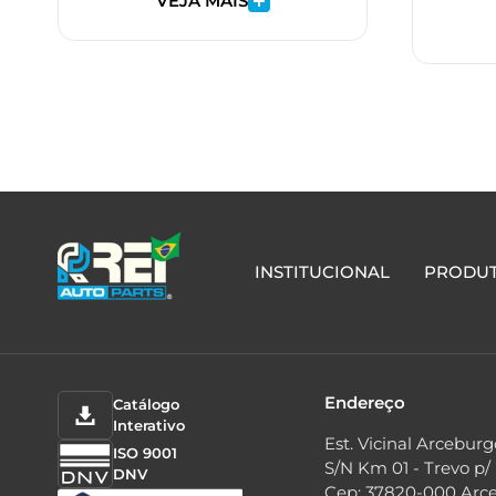
VEJA MAIS
INSTITUCIONAL
PRODU
Endereço
Catálogo
Interativo
Est. Vicinal Arceburg
ISO 9001
S/N Km 01 - Trevo p/
DNV
Cep: 37820-000 Arc