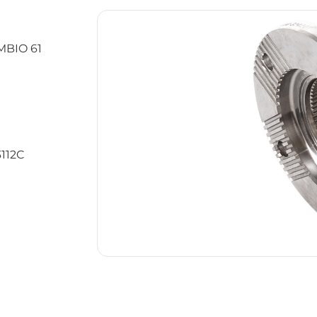
BIO 61
3112C