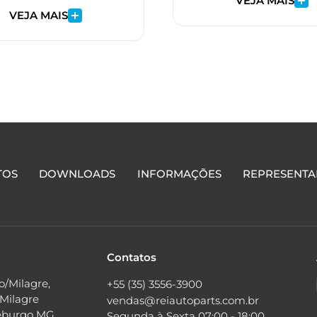
VEJA MAIS
VEJA MAIS
TOS
DOWNLOADS
INFORMAÇÕES
REPRESENTA
Contatos
o/Milagre,
+55 (35) 3556-3900
 Milagre
vendas@reiautoparts.com.br
eburgo MG
Segunda à Sexta 07:00 - 18:00