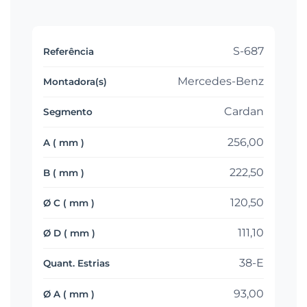
S-687
Mercedes-Benz
Cardan
256,00
222,50
120,50
111,10
38-E
93,00