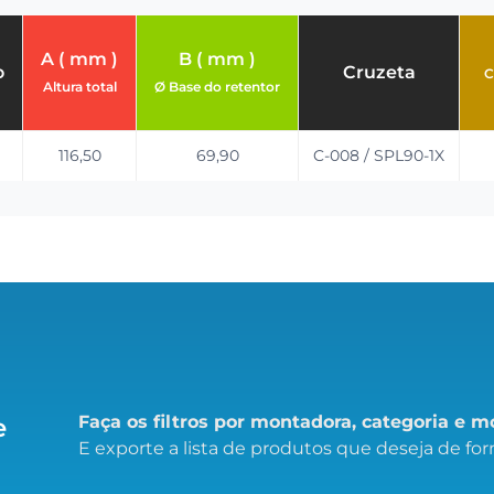
A ( mm )
B ( mm )
o
Cruzeta
C
Altura total
Ø Base do retentor
116,50
69,90
C-008 / SPL90-1X
Faça os filtros por montadora, categoria e 
e
E exporte a lista de produtos que deseja de form