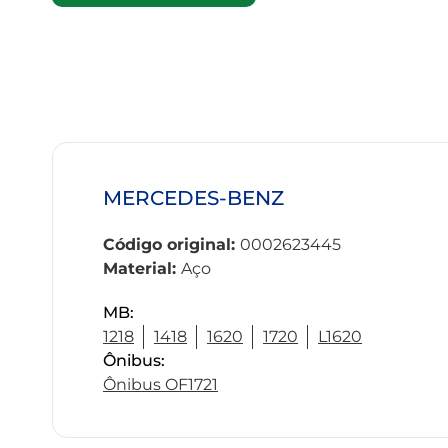
MERCEDES-BENZ
Código original:
0002623445
Material:
Aço
MB:
1218
1418
1620
1720
L1620
Ônibus:
Ônibus OF1721