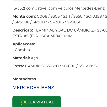
(S-332) compatível com veículos Mercedes-Benz.
Monta com:
C008 / S305 / S311 / S350 / SC10358 /
/ SP3006 / SP3007 / SP3016 / SP3031
Descrição:
TERMINAL YOKE DO CÂMBIO ZF S5-68
ESTRIAS (E) ROSCA M10X1,0MM
Aplicações:
- Cambio
Material:
Aço
Extra:
CAMBIOS: S5-680 / S6-680 / S5-680SS0
Montadoras
MERCEDES-BENZ
LOJA VIRTUAL