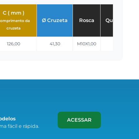
C ( mm )
Ø Cruzeta
Rosca
Quant. Estria
omprimento da
cruzeta
126,00
41,30
M10X1,00
24-E
modelos
ACESSAR
a fácil e rápida.