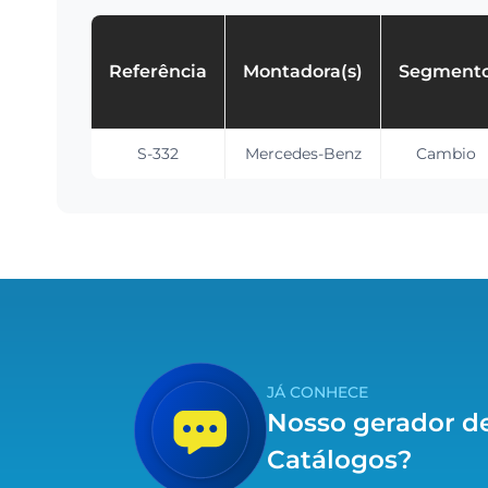
Referência
Montadora(s)
Segment
S-332
Mercedes-Benz
Cambio
JÁ CONHECE
Nosso gerador d
Catálogos?